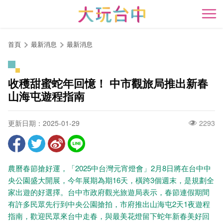
跳
到
開
主
要
首頁
最新消息
最新消息
內
容
區
收穫甜蜜蛇年回憶！ 中市觀旅局推出新春
塊
山海屯遊程指南
更新日期：2025-01-29
2293
農曆春節搶好運，「2025中台灣元宵燈會」2月8日將在台中中
央公園盛大開展，今年展期為期16天，橫跨3個週末，是規劃全
家出遊的好選擇。台中市政府觀光旅遊局表示，春節連假期間
有許多民眾先行到中央公園搶拍，市府推出山海屯2天1夜遊程
指南，歡迎民眾來台中走春，與最美花燈留下蛇年新春美好回