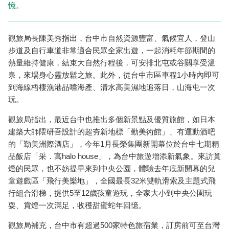
憶。
觀旅局長陳美秀指出，台中市自然資源豐富、氣候宜人，登山
步道及自行車道非常適合民眾全家出遊，一起消耗年節期間的
熱量維持健康，結束大自然行程後，可安排北屯或谷關享受溫
泉，來場身心靈放鬆之旅。此外，從台中市區車程1小時內即可
到海線梧棲漁港品嚐海產、清水高美濕地追落日，山海屯一次
玩。
觀旅局指出，最近台中也推出多個新景點及優質旅館，如日本
建築大師隈研吾設計的超夯新地標「勤美術館」、有運動酒吧
的「勤美洲際酒店」，今年1月長榮集團新開幕位於台中七期精
品飯店「采．寓halo house」，為台中旅遊增添新氣象。來訪賞
燈的民眾，也不妨提早來到中央公園，體驗去年底新開幕的兒
童遊戲區「飛行美樂地」，全國最長32米雙軌滑索及主題式飛
行組合滑梯，提供5至12歲孩童遊玩，全家大小到中央公園玩
耍、賞燈一次滿足，收穫甜蜜蛇年回憶。
觀旅局補充，台中市有超過500家特色旅宿業，訂房前可至台灣