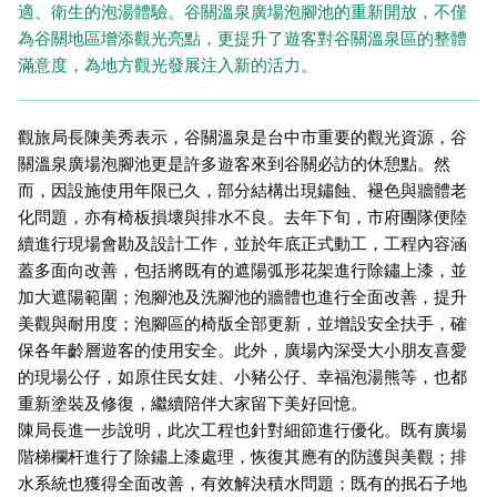
適、衛生的泡湯體驗。谷關溫泉廣場泡腳池的重新開放，不僅
為谷關地區增添觀光亮點，更提升了遊客對谷關溫泉區的整體
滿意度，為地方觀光發展注入新的活力。
觀旅局長陳美秀表示，谷關溫泉是台中市重要的觀光資源，谷
關溫泉廣場泡腳池更是許多遊客來到谷關必訪的休憩點。然
而，因設施使用年限已久，部分結構出現鏽蝕、褪色與牆體老
化問題，亦有椅板損壞與排水不良。去年下旬，市府團隊便陸
續進行現場會勘及設計工作，並於年底正式動工，工程內容涵
蓋多面向改善，包括將既有的遮陽弧形花架進行除鏽上漆，並
加大遮陽範圍；泡腳池及洗腳池的牆體也進行全面改善，提升
美觀與耐用度；泡腳區的椅版全部更新，並增設安全扶手，確
保各年齡層遊客的使用安全。此外，廣場內深受大小朋友喜愛
的現場公仔，如原住民女娃、小豬公仔、幸福泡湯熊等，也都
重新塗裝及修復，繼續陪伴大家留下美好回憶。
陳局長進一步說明，此次工程也針對細節進行優化。既有廣場
階梯欄杆進行了除鏽上漆處理，恢復其應有的防護與美觀；排
水系統也獲得全面改善，有效解決積水問題；既有的抿石子地