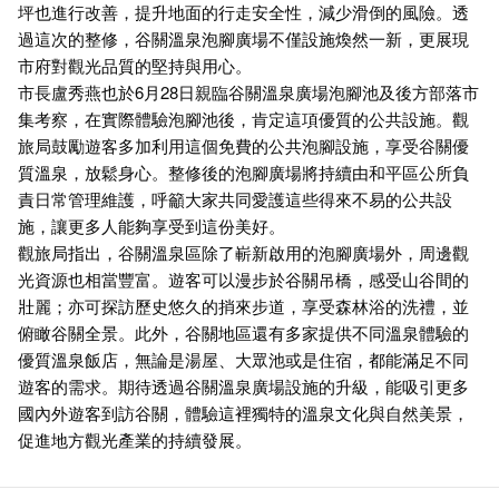
坪也進行改善，提升地面的行走安全性，減少滑倒的風險。透
過這次的整修，谷關溫泉泡腳廣場不僅設施煥然一新，更展現
市府對觀光品質的堅持與用心。
市長盧秀燕也於6月28日親臨谷關溫泉廣場泡腳池及後方部落市
集考察，在實際體驗泡腳池後，肯定這項優質的公共設施。觀
旅局鼓勵遊客多加利用這個免費的公共泡腳設施，享受谷關優
質溫泉，放鬆身心。整修後的泡腳廣場將持續由和平區公所負
責日常管理維護，呼籲大家共同愛護這些得來不易的公共設
施，讓更多人能夠享受到這份美好。
觀旅局指出，谷關溫泉區除了嶄新啟用的泡腳廣場外，周邊觀
光資源也相當豐富。遊客可以漫步於谷關吊橋，感受山谷間的
壯麗；亦可探訪歷史悠久的捎來步道，享受森林浴的洗禮，並
俯瞰谷關全景。此外，谷關地區還有多家提供不同溫泉體驗的
優質溫泉飯店，無論是湯屋、大眾池或是住宿，都能滿足不同
遊客的需求。期待透過谷關溫泉廣場設施的升級，能吸引更多
國內外遊客到訪谷關，體驗這裡獨特的溫泉文化與自然美景，
促進地方觀光產業的持續發展。