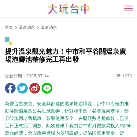
跳
到
開
主
要
首頁
最新消息
最新消息
內
容
區
提升溫泉觀光魅力！中市和平谷關溫泉廣
塊
場泡腳池整修完工再出發
更新日期：2025-07-14
1676
為營造更友善、安全與舒適的溫泉旅遊環境，台中市府極力推
動谷關溫泉區公共設施改善，針對和平區「谷關溫泉廣場」部
分設施因老舊損壞，影響使用安全，在歷經數月整修後，已於
近日正式完工開放。此次整修工程由台中市府觀旅局投入約250
萬元經費，全面改善廣場內多項設施，提供民眾更安全、舒