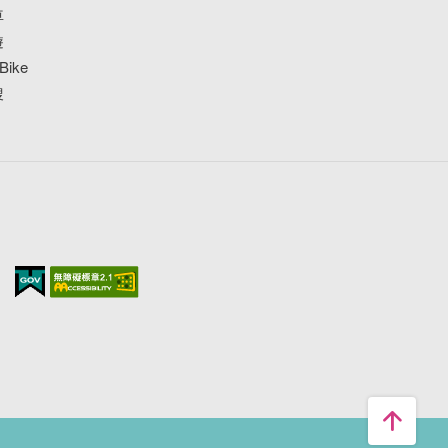
車
遊
ike
搜