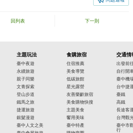
回列表
下一則
主題玩法
食購旅宿
交通情
臺中夜遊
住宿推薦
出發前
永續旅遊
美食導覽
自行開
親子同樂
低碳旅館
臺中機
文青探索
星光露營
台中捷
登山步道
友善樂齡旅宿
臺鐵
鐵馬之旅
美食購物快搜
高鐵
捷運旅遊
主題美食
長途客
銀髮漫遊
饗用美味
台灣觀
臺中人文之美
臺中特產
臺中市觀
行
臺中會展旅遊
購物商圈