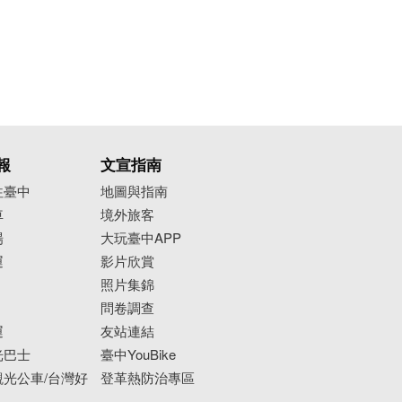
報
文宣指南
往臺中
地圖與指南
車
境外旅客
場
大玩臺中APP
運
影片欣賞
照片集錦
問卷調查
運
友站連結
光巴士
臺中YouBike
光公車/台灣好
登革熱防治專區