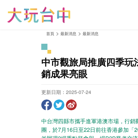
跳
到
主
要
內
:::
首頁
最新消息
最新消息
容
區
塊
中市觀旅局推廣四季玩
銷成果亮眼
更新日期：2025-07-24
中台灣四縣市攜手進軍港澳市場，行銷
團，於7月16日至22日前往香港參加「