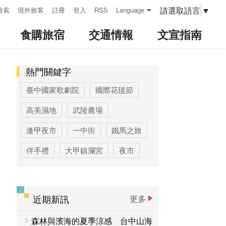
請選取語言
▼
檢索
境外旅客
註冊
登入
RSS
Language
食購旅宿
交通情報
文宣指南
熱門關鍵字
:::
臺中國家歌劇院
國際花毯節
高美濕地
武陵農場
逢甲夜市
一中街
鐵馬之旅
伴手禮
大甲鎮瀾宮
夜市
高美濕地高美野生動物保護區
臺中公園
優惠情報
太陽餅
近期新訊
更多
大玩台中
登山步道專區
森林與濱海的夏季涼感 台中山海