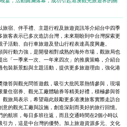
流晚宴，活動圓滿落幕，成功引起港澳觀光旅遊界的關
以旅宿、伴手禮、主題行程及旅遊資訊等介紹台中四季
多旅客表示已多次造訪台灣，未來期盼到中台灣探索更
親子活動、自行車旅遊及登山行程表達高度興趣。
願與行動力強，是開發相對成熟的海外市場，觀旅局也
提出「一季來一次、一年來四次」的推廣策略，介紹台
過包裝新景點與主題活動，提供更多旅遊理由，強化港
獎徵答與觀光問答遊戲，吸引大批民眾熱情參與，現場
限量住宿券、觀光工廠體驗券等精美好禮，積極參與答
。觀旅局表示，希望藉此鼓勵更多港澳旅客實際走訪台
創意的觀光工廠與設施，創造深刻而美好的旅行回憶。
門的航班，每日多班往返，而且交通時間在2個小時以
吸引力，這是中台灣的優勢。加上旅遊資源多元、文化