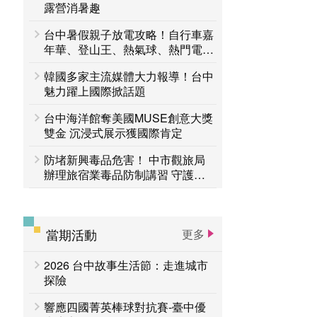
台中活動
露營消暑趣
賞花專區
台中暑假親子放電攻略！自行車嘉
主題遊程
台中国家歌剧院
年華、登山王、熱氣球、熱門電影
接力登場 一路玩到8月底
韓國多家主流媒體大力報導！台中
魅力躍上國際掀話題
台中海洋館奪美國MUSE創意大獎
雙金 沉浸式展示獲國際肯定
防堵新興毒品危害！ 中市觀旅局
辦理旅宿業毒品防制講習 守護旅
客安全
當期活動
更多
2026 台中故事生活節：走進城市
探險
響應四國菁英棒球對抗賽-臺中優