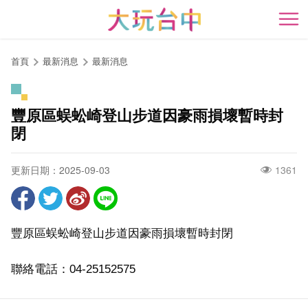
跳
到
開
主
要
首頁
最新消息
最新消息
內
容
區
豐原區蜈蚣崎登山步道因豪雨損壞暫時封
塊
閉
更新日期：2025-09-03
1361
豐原區蜈蚣崎登山步道因豪雨損壞暫時封閉
聯絡電話：04-25152575