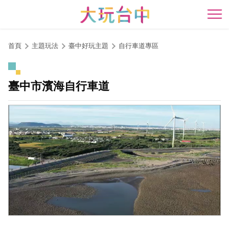
跳
到
開
主
要
首頁
主題玩法
臺中好玩主題
自行車道專區
內
容
區
臺中市濱海自行車道
塊