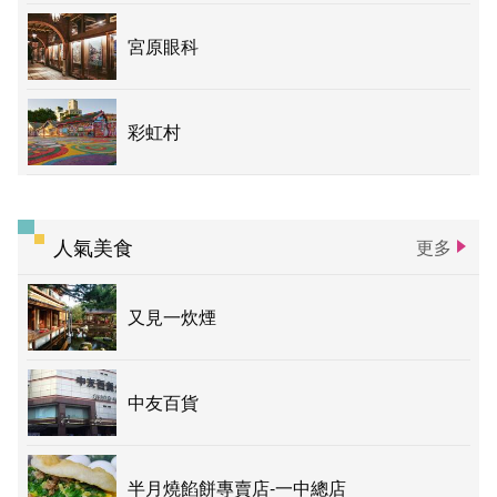
宮原眼科
彩虹村
人氣美食
更多
又見一炊煙
中友百貨
半月燒餡餅專賣店-一中總店