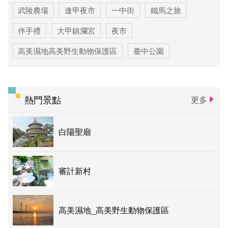
武陵農場
逢甲夜市
一中街
鐵馬之旅
伴手禮
大甲鎮瀾宮
夜市
高美濕地高美野生動物保護區
臺中公園
優惠情報
太陽餅
大玩台中
登山步道專區
台中活動
賞花專區
主題遊程
熱門景點
更多
台中国家歌剧院
白陽聖廟
審計新村
高美濕地_高美野生動物保護區