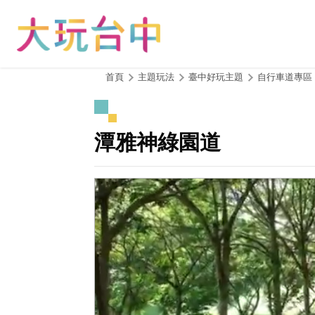
跳
到
主
要
內
:::
首頁
主題玩法
臺中好玩主題
自行車道專區
容
區
塊
潭雅神綠園道