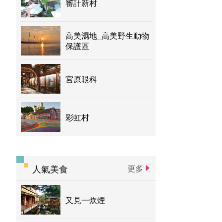
審計新村
高美濕地_高美野生動物
保護區
宮原眼科
彩虹村
人氣美食
更多
又見一炊煙