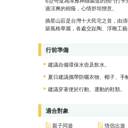
S型彎道為潭雅神綠園道的熱門打卡
過涼爽的樹蔭，心情舒坦愜意。
摘星山莊是台灣十大民宅之首，由清昭
築風格華麗，各處交趾陶、浮雕工藝
行前準備
建議自備環保水壺及飲水。
夏日建議攜帶防曬衣物、帽子、手
建議穿著便於行動、運動的鞋類。
適合對象
親子同遊
情侶出遊