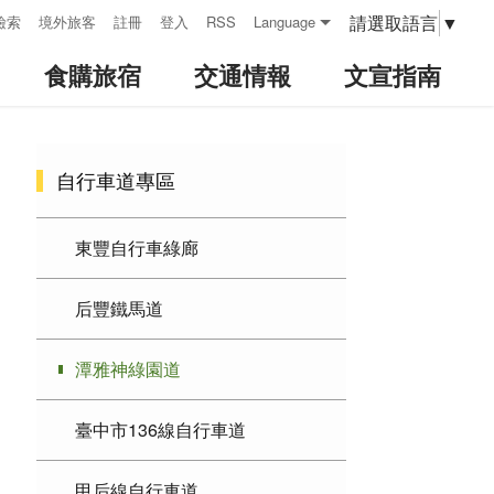
請選取語言
▼
檢索
境外旅客
註冊
登入
RSS
Language
食購旅宿
交通情報
文宣指南
:::
自行車道專區
東豐自行車綠廊
后豐鐵馬道
潭雅神綠園道
臺中市136線自行車道
甲后線自行車道