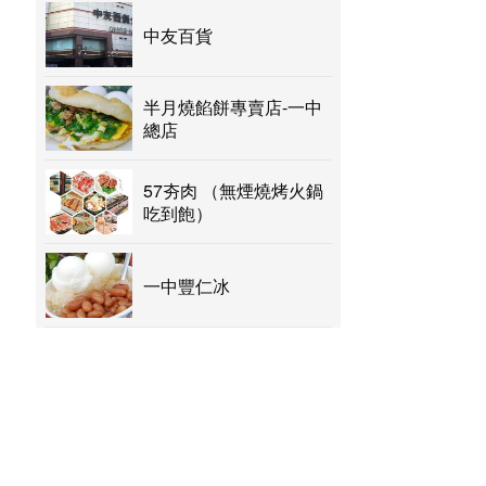
中友百貨
半月燒餡餅專賣店-一中
總店
57夯肉 （無煙燒烤火鍋
吃到飽）
一中豐仁冰