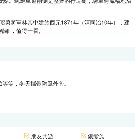
景點。蜿蜒車道兩側是整齊的行道樹，騎車時流暢地滑
勇將軍林其中建於西元1871年（清同治10年），建
精細，值得一看。
帕等等，冬天攜帶防風外套。
朋友共遊
銀髮族