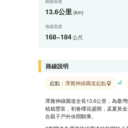
路線長度
13.6公里
(km)
海拔高度
168~184
公尺
路線說明
起點：
潭雅神綠園道起點
潭雅神綠園道全長13.6公里，為
植栽豐富，初春櫻花盛開，孟夏黃金
合親子戶外休閒騎乘。