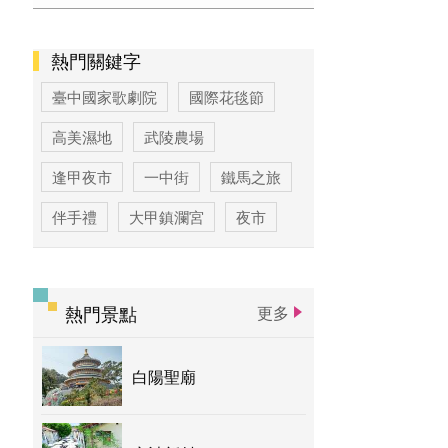
熱門關鍵字
臺中國家歌劇院
國際花毯節
高美濕地
武陵農場
逢甲夜市
一中街
鐵馬之旅
伴手禮
大甲鎮瀾宮
夜市
高美濕地高美野生動物保護區
臺中公園
優惠情報
太陽餅
熱門景點
更多
大玩台中
登山步道專區
白陽聖廟
台中活動
賞花專區
主題遊程
台中国家歌剧院