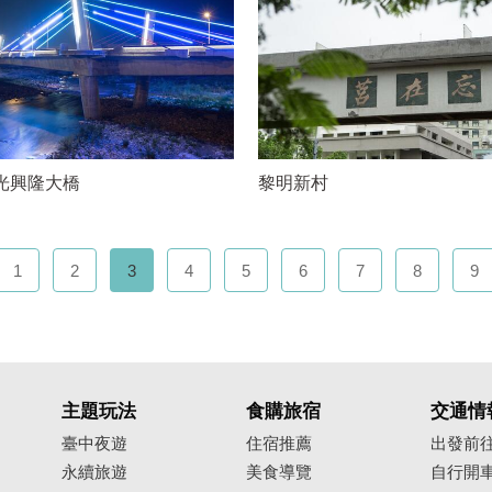
光興隆大橋
黎明新村
1
2
3
4
5
6
7
8
9
主題玩法
食購旅宿
交通情
臺中夜遊
住宿推薦
出發前
永續旅遊
美食導覽
自行開