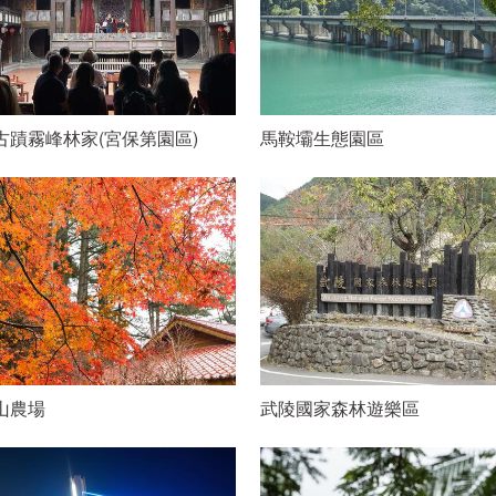
古蹟霧峰林家(宮保第園區)
馬鞍壩生態園區
山農場
武陵國家森林遊樂區