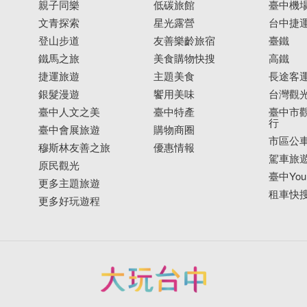
親子同樂
低碳旅館
臺中機
文青探索
星光露營
台中捷
登山步道
友善樂齡旅宿
臺鐵
鐵馬之旅
美食購物快搜
高鐵
捷運旅遊
主題美食
長途客
銀髮漫遊
饗用美味
台灣觀
臺中人文之美
臺中特產
臺中市觀
行
臺中會展旅遊
購物商圈
市區公
穆斯林友善之旅
優惠情報
駕車旅
原民觀光
臺中YouB
更多主題旅遊
租車快
更多好玩遊程