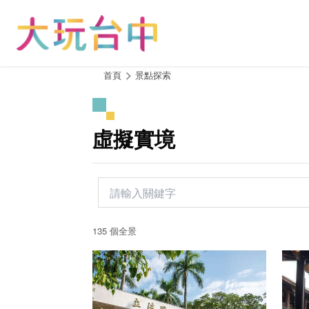
跳
到
主
要
內
:::
首頁
景點探索
容
區
塊
虛擬實境
135 個全景