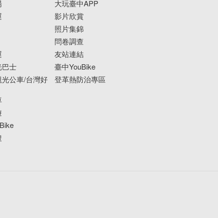
場
大玩臺中APP
運
影片欣賞
照片集錦
問卷調查
運
友站連結
光巴士
臺中YouBike
光公車/台灣好
登革熱防治專區
車
遊
ike
搜