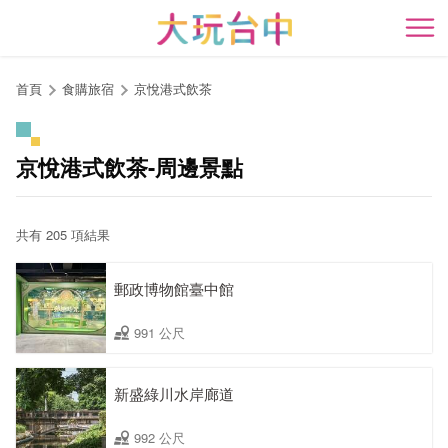
跳
到
開
主
要
首頁
食購旅宿
京悅港式飲茶
內
容
區
京悅港式飲茶-周邊景點
塊
共有 205 項結果
郵政博物館臺中館
991 公尺
新盛綠川水岸廊道
992 公尺