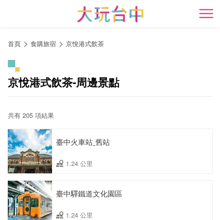
跳
到
開
主
要
首頁
食購旅宿
京悅港式飲茶
內
容
區
京悅港式飲茶-周邊景點
塊
共有 205 項結果
臺中火車站ˍ舊站
1.24 公里
臺中驛鐵道文化園區
1.24 公里