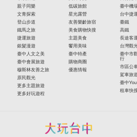
親子同樂
低碳旅館
臺中機
文青探索
星光露營
台中捷
登山步道
友善樂齡旅宿
臺鐵
鐵馬之旅
美食購物快搜
高鐵
捷運旅遊
主題美食
長途客
銀髮漫遊
饗用美味
台灣觀
臺中人文之美
臺中特產
臺中市觀
行
臺中會展旅遊
購物商圈
市區公
穆斯林友善之旅
優惠情報
駕車旅
原民觀光
臺中YouB
更多主題旅遊
租車快
更多好玩遊程