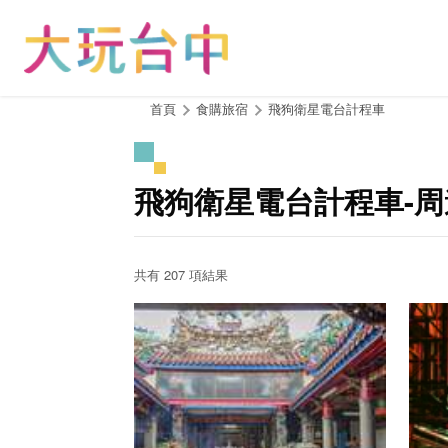
跳
到
主
要
內
:::
首頁
食購旅宿
飛狗衛星電台計程車
容
區
塊
飛狗衛星電台計程車-
共有 207 項結果