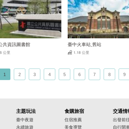
公共資訊圖書館
臺中火車站ˍ舊站
16 公里
1.18 公里
1
2
3
4
5
6
7
8
9
主題玩法
食購旅宿
交通情
臺中夜遊
住宿推薦
出發前
永續旅遊
美食導覽
自行開