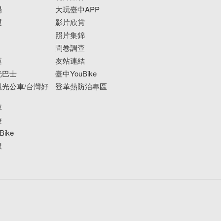
場
大玩臺中APP
運
影片欣賞
照片集錦
問卷調查
運
友站連結
光巴士
臺中YouBike
光公車/台灣好
登革熱防治專區
車
遊
ike
搜