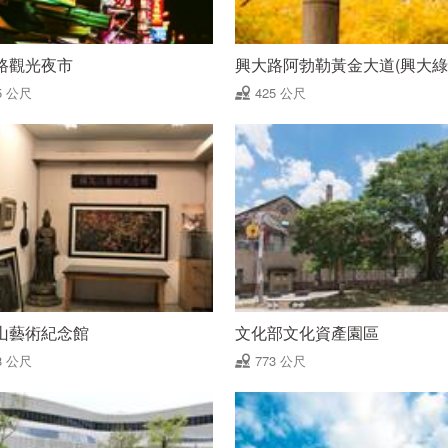
路觀光夜市
興大路阿勃勒黃金大道(興大綠
5 公尺
425 公尺
山藝術紀念館
文化部文化資產園區
8 公尺
773 公尺