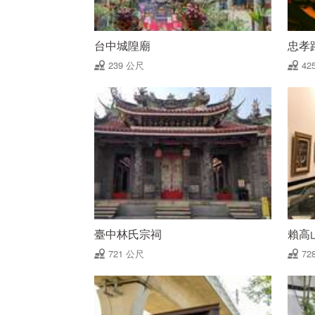
台中城隍廟
忠孝
239 公尺
42
臺中林氏宗祠
賴高
721 公尺
72