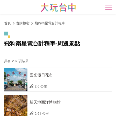
跳
到
開
主
要
首頁
食購旅宿
飛狗衛星電台計程車
內
容
區
飛狗衛星電台計程車-周邊景點
塊
共有 207 項結果
國光假日花市
2.6 公里
新天地西洋博物館
2.61 公里