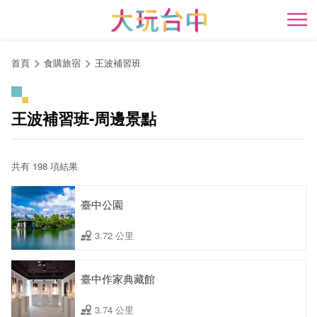
跳
到
開
主
要
首頁
食購旅宿
王波補習班
內
容
區
王波補習班-周邊景點
塊
共有 198 項結果
臺中公園
3.72 公里
臺中作家典藏館
3.74 公里