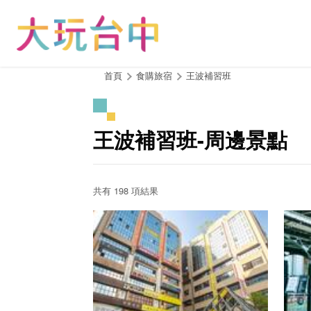
跳
到
主
要
內
:::
首頁
食購旅宿
王波補習班
容
區
塊
王波補習班-周邊景點
共有 198 項結果