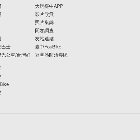
場
大玩臺中APP
運
影片欣賞
照片集錦
問卷調查
運
友站連結
光巴士
臺中YouBike
光公車/台灣好
登革熱防治專區
車
遊
ike
搜