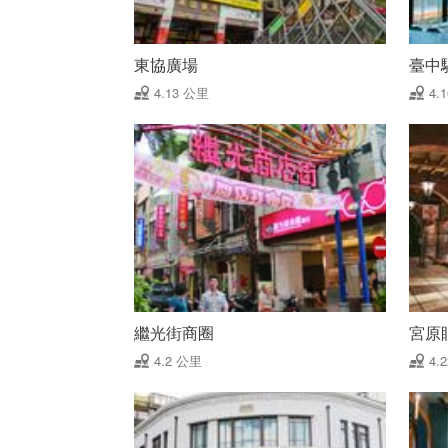
東協廣場
臺中
4.13 公里
4.
繼光街商圈
宮原
4.2 公里
4.