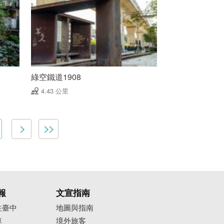
綠空鐵道1908
4.43 公里
報
文宣指南
往臺中
地圖與指南
車
境外旅客