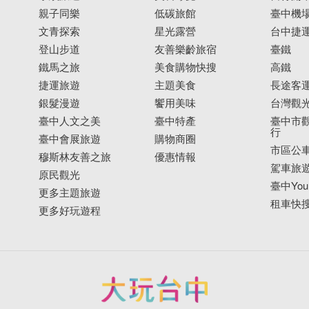
親子同樂
低碳旅館
臺中機
文青探索
星光露營
台中捷
登山步道
友善樂齡旅宿
臺鐵
鐵馬之旅
美食購物快搜
高鐵
捷運旅遊
主題美食
長途客
銀髮漫遊
饗用美味
台灣觀
臺中人文之美
臺中特產
臺中市觀
行
臺中會展旅遊
購物商圈
市區公
穆斯林友善之旅
優惠情報
駕車旅
原民觀光
臺中YouB
更多主題旅遊
租車快
更多好玩遊程