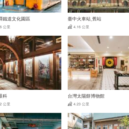
驛鐵道文化園區
臺中火車站ˍ舊站
16 公里
4.16 公里
眼科
台灣太陽餅博物館
22 公里
4.23 公里