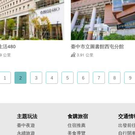
活480
臺中市立圖書館西屯分館
89 公里
3.91 公里
1
2
3
4
5
6
7
8
9
主題玩法
食購旅宿
交通情
臺中夜遊
住宿推薦
出發前
永續旅遊
美食導覽
自行開