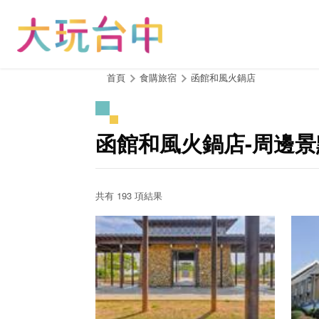
跳
到
主
要
內
:::
首頁
食購旅宿
函館和風火鍋店
容
區
塊
函館和風火鍋店-周邊景
共有 193 項結果