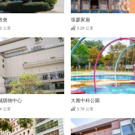
教會
張廖家廟
22 公里
3.29 公里
城購物中心
大雅中科公園
54 公里
3.78 公里