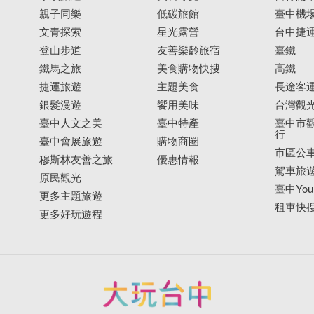
親子同樂
低碳旅館
臺中機
文青探索
星光露營
台中捷
登山步道
友善樂齡旅宿
臺鐵
鐵馬之旅
美食購物快搜
高鐵
捷運旅遊
主題美食
長途客
銀髮漫遊
饗用美味
台灣觀
臺中人文之美
臺中特產
臺中市觀
行
臺中會展旅遊
購物商圈
市區公
穆斯林友善之旅
優惠情報
駕車旅
原民觀光
臺中YouB
更多主題旅遊
租車快
更多好玩遊程