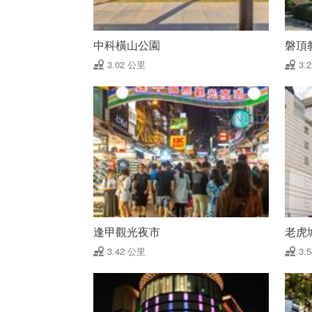
中科橫山公園
磐頂
3.02 公里
3.
逢甲觀光夜市
老虎
3.42 公里
3.