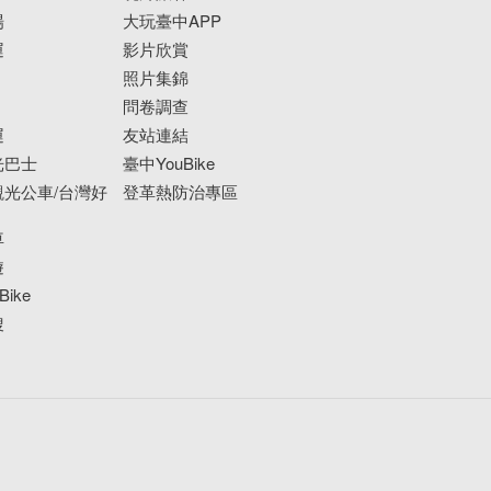
場
大玩臺中APP
運
影片欣賞
照片集錦
問卷調查
運
友站連結
光巴士
臺中YouBike
光公車/台灣好
登革熱防治專區
車
遊
ike
搜