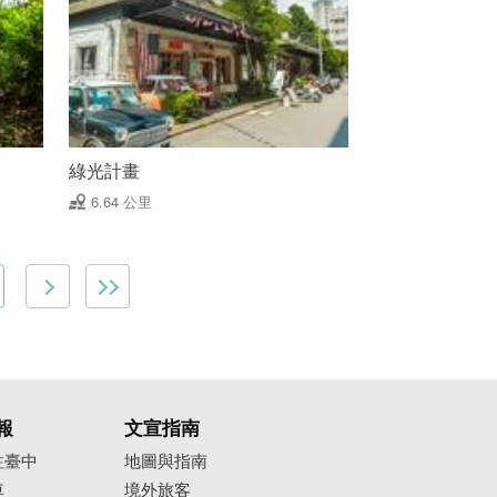
綠光計畫
6.64 公里
報
文宣指南
往臺中
地圖與指南
車
境外旅客