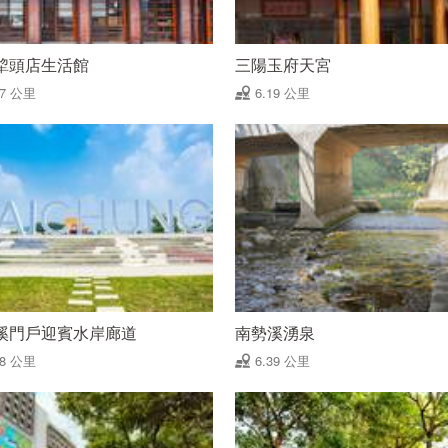
犂頭店生活館
三陽玉府天宮
17 公里
6.19 公里
溪門戶迎賓水岸廊道
南勢溪湧泉
28 公里
6.39 公里