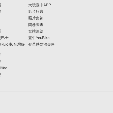
場
大玩臺中APP
運
影片欣賞
照片集錦
問卷調查
運
友站連結
光巴士
臺中YouBike
光公車/台灣好
登革熱防治專區
車
遊
ike
搜