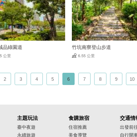
誠品綠園道
竹坑南寮登山步道
45 公里
6.55 公里
2
3
4
5
6
7
8
9
10
主題玩法
食購旅宿
交通情
臺中夜遊
住宿推薦
出發前
永續旅遊
美食導覽
自行開