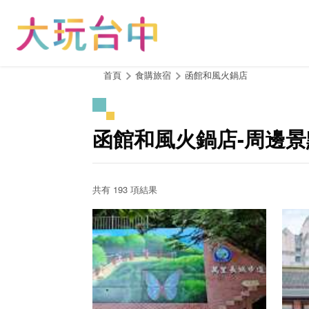
跳
到
主
要
內
:::
首頁
食購旅宿
函館和風火鍋店
容
區
塊
函館和風火鍋店-周邊景
共有 193 項結果