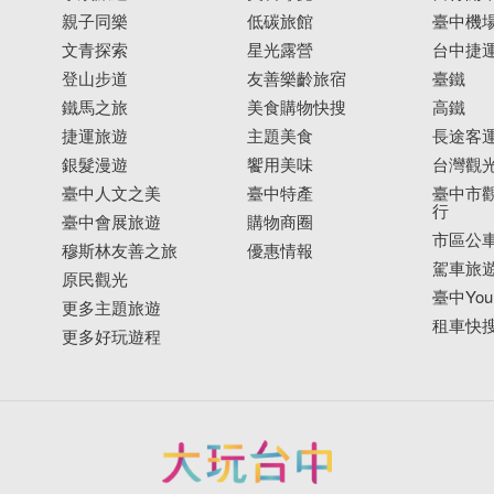
親子同樂
低碳旅館
臺中機
文青探索
星光露營
台中捷
登山步道
友善樂齡旅宿
臺鐵
鐵馬之旅
美食購物快搜
高鐵
捷運旅遊
主題美食
長途客
銀髮漫遊
饗用美味
台灣觀
臺中人文之美
臺中特產
臺中市觀
行
臺中會展旅遊
購物商圈
市區公
穆斯林友善之旅
優惠情報
駕車旅
原民觀光
臺中YouB
更多主題旅遊
租車快
更多好玩遊程