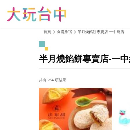
跳
到
主
要
內
:::
首頁
食購旅宿
半月燒餡餅專賣店-一中總店
容
區
塊
半月燒餡餅專賣店-一中
共有 264 項結果