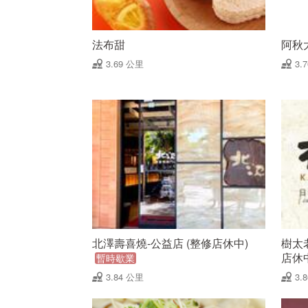
法布甜
阿秋
3.69 公里
3.
北澤壽喜燒-公益店 (整修店休中)
樹太
店休
暫時歇業
3.84 公里
3.