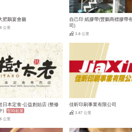
大肥鵝宴會廳
自己印 紙膠帶(豐鵬商標膠帶
司)
76 公里
3.8 公里
老日本定食-公益創始店 (整修
佳昕印刷事業有限公司
中)
暫時歇業
3.87 公里
86 公里