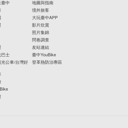
往臺中
地圖與指南
車
境外旅客
場
大玩臺中APP
運
影片欣賞
照片集錦
問卷調查
運
友站連結
光巴士
臺中YouBike
光公車/台灣好
登革熱防治專區
車
遊
ike
搜