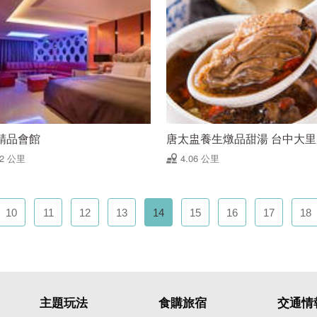
精品會館
唐太盅養生燉品甜湯 台中大
02 公里
4.06 公里
10
11
12
13
14
15
16
17
18
主題玩法
食購旅宿
交通情