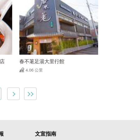
里店
春不荖足湯大里行館
4.06 公里
報
文宣指南