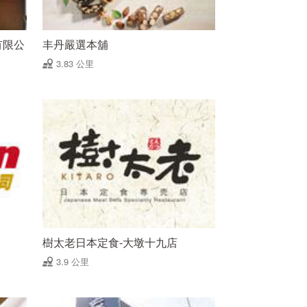
有限公
丰丹嚴選本舖
3.83 公里
樹太老日本定食-大墩十九店
3.9 公里