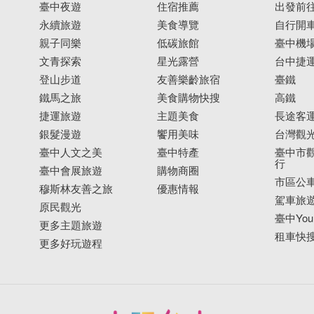
臺中夜遊
住宿推薦
出發前
永續旅遊
美食導覽
自行開
親子同樂
低碳旅館
臺中機
文青探索
星光露營
台中捷
登山步道
友善樂齡旅宿
臺鐵
鐵馬之旅
美食購物快搜
高鐵
捷運旅遊
主題美食
長途客
銀髮漫遊
饗用美味
台灣觀
臺中人文之美
臺中特產
臺中市觀
行
臺中會展旅遊
購物商圈
市區公
穆斯林友善之旅
優惠情報
駕車旅
原民觀光
臺中YouB
更多主題旅遊
租車快
更多好玩遊程