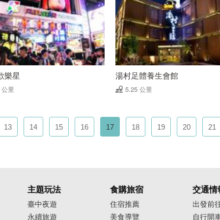
歡樂星
湯村足體養生會館
2 公里
5.25 公里
13
14
15
16
17
18
19
20
21
主題玩法
食購旅宿
交通情
臺中夜遊
住宿推薦
出發前
永續旅遊
美食導覽
自行開