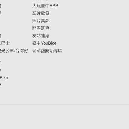
場
大玩臺中APP
運
影片欣賞
照片集錦
問卷調查
運
友站連結
光巴士
臺中YouBike
光公車/台灣好
登革熱防治專區
車
遊
ike
搜