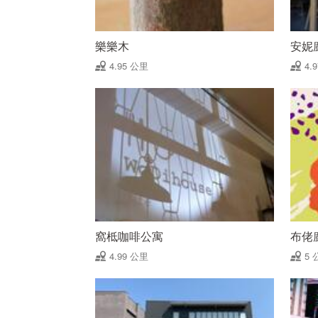
樂樂木
安妮
4.95 公里
4.
窩柢咖啡公寓
布佬
4.99 公里
5 