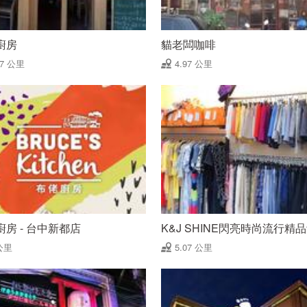
廚房
貓老闆咖啡
97 公里
4.97 公里
廚房 - 台中新都店
K&J SHINE閃亮時尚流行精
公里
5.07 公里