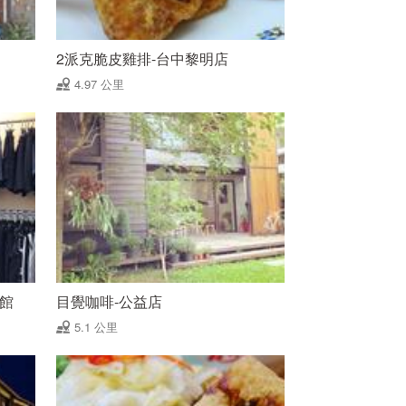
2派克脆皮雞排-台中黎明店
4.97 公里
品館
目覺咖啡-公益店
5.1 公里