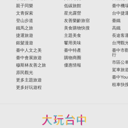
親子同樂
低碳旅館
臺中機
文青探索
星光露營
台中捷
登山步道
友善樂齡旅宿
臺鐵
鐵馬之旅
美食購物快搜
高鐵
捷運旅遊
主題美食
長途客
銀髮漫遊
饗用美味
台灣觀
臺中人文之美
臺中特產
臺中市觀
行
臺中會展旅遊
購物商圈
市區公
穆斯林友善之旅
優惠情報
駕車旅
原民觀光
臺中YouB
更多主題旅遊
租車快
更多好玩遊程