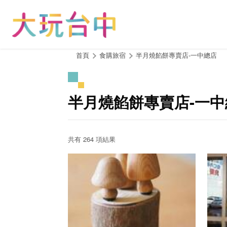
跳
到
主
要
內
:::
首頁
食購旅宿
半月燒餡餅專賣店-一中總店
容
區
塊
半月燒餡餅專賣店-一中
共有 264 項結果