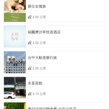
婧仕女微旅
2.02 公里
福爾摩沙草悟道酒店
2.02 公里
台中大毅老爺行旅
2.05 公里
水某茶館
2.13 公里
奧兒法低GI輕食餐 台中公益店