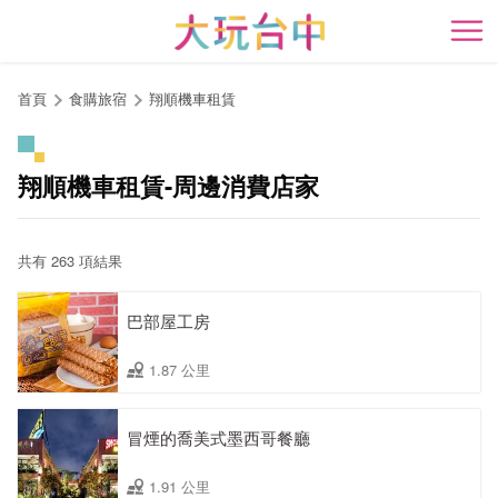
跳
到
開
主
要
首頁
食購旅宿
翔順機車租賃
內
容
區
翔順機車租賃-周邊消費店家
塊
共有 263 項結果
巴部屋工房
1.87 公里
冒煙的喬美式墨西哥餐廳
1.91 公里