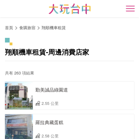
跳
到
開
主
要
首頁
食購旅宿
翔順機車租賃
內
容
區
翔順機車租賃-周邊消費店家
塊
共有 263 項結果
勤美誠品綠園道
2.55 公里
羅拉典藏蛋糕
2.58 公里