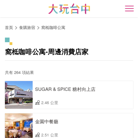
跳
到
開
主
要
首頁
食購旅宿
窩柢咖啡公寓
內
容
區
窩柢咖啡公寓-周邊消費店家
塊
共有 264 項結果
SUGAR & SPICE 糖村向上店
2.46 公里
金園中餐廳
2.51 公里