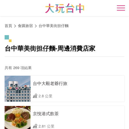
跳
到
開
主
要
首頁
食購旅宿
台中華美街担仔麵
內
容
區
台中華美街担仔麵-周邊消費店家
塊
共有 269 項結果
台中大毅老爺行旅
2.8 公里
京悅港式飲茶
2.81 公里