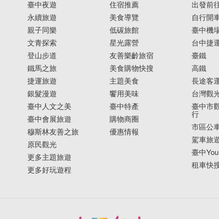
臺中夜遊
住宿推薦
出發前
永續旅遊
美食導覽
自行開
親子同樂
低碳旅館
臺中機
文青探索
星光露營
台中捷
登山步道
友善樂齡旅宿
臺鐵
鐵馬之旅
美食購物快搜
高鐵
捷運旅遊
主題美食
長途客
銀髮漫遊
饗用美味
台灣觀
臺中人文之美
臺中特產
臺中市觀
行
臺中會展旅遊
購物商圈
市區公
穆斯林友善之旅
優惠情報
駕車旅
原民觀光
臺中YouB
更多主題旅遊
租車快
更多好玩遊程