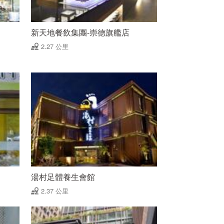
新天地餐飲集團-崇德旗艦店
2.27 公里
湯村足體養生會館
2.37 公里