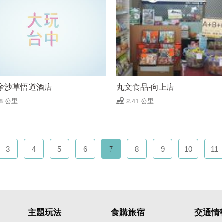
摩沙草悟道酒店
丸文食品-向上店
38 公里
2.41 公里
3
4
5
6
7
8
9
10
11
主題玩法
食購旅宿
交通情