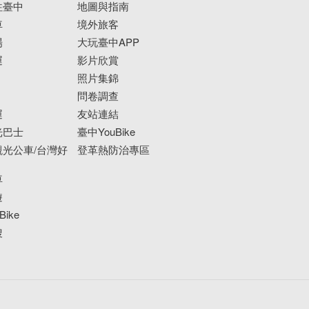
往臺中
地圖與指南
車
境外旅客
場
大玩臺中APP
運
影片欣賞
照片集錦
問卷調查
運
友站連結
光巴士
臺中YouBike
光公車/台灣好
登革熱防治專區
車
遊
ike
搜