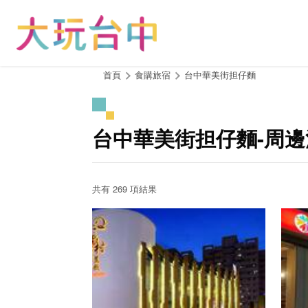
跳
到
主
要
內
:::
首頁
食購旅宿
台中華美街担仔麵
容
區
塊
台中華美街担仔麵-周
共有 269 項結果