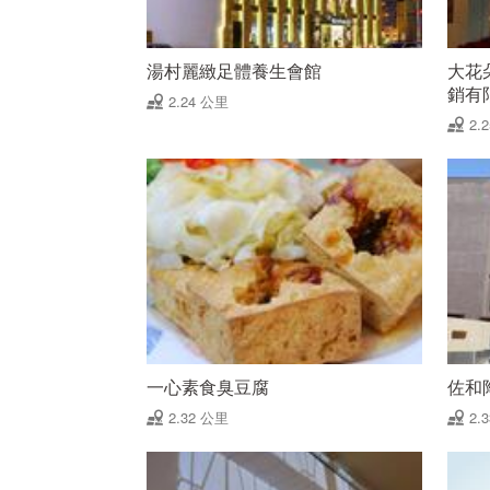
湯村麗緻足體養生會館
大花
銷有
2.24 公里
2.
一心素食臭豆腐
佐和
2.32 公里
2.