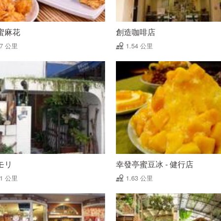
蜜麻花
創造咖啡店
47 公里
1.54 公里
モリ
幸發亭蜜豆冰 - 健行店
61 公里
1.63 公里