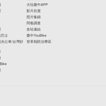
場
大玩臺中APP
運
影片欣賞
照片集錦
問卷調查
運
友站連結
光巴士
臺中YouBike
光公車/台灣好
登革熱防治專區
車
遊
ike
搜