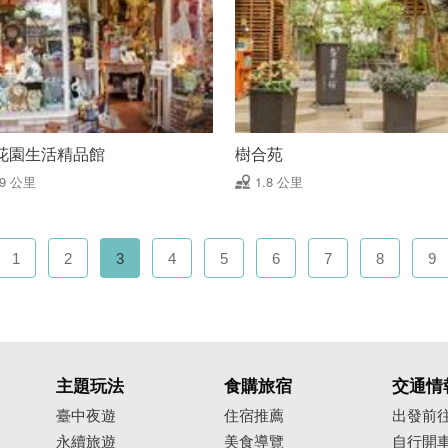
花園生活精品館
樹合苑
79 公里
1.8 公里
1
2
3
4
5
6
7
8
9
主題玩法
食購旅宿
交通情
臺中夜遊
住宿推薦
出發前
永續旅遊
美食導覽
自行開