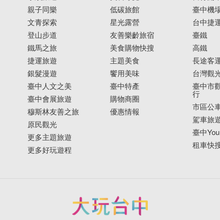
親子同樂
低碳旅館
臺中機
文青探索
星光露營
台中捷
登山步道
友善樂齡旅宿
臺鐵
鐵馬之旅
美食購物快搜
高鐵
捷運旅遊
主題美食
長途客
銀髮漫遊
饗用美味
台灣觀
臺中人文之美
臺中特產
臺中市觀
行
臺中會展旅遊
購物商圈
市區公
穆斯林友善之旅
優惠情報
駕車旅
原民觀光
臺中YouB
更多主題旅遊
租車快
更多好玩遊程