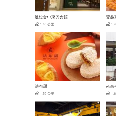
足松台中東興會館
豐鑫
1.46 公里
1.
法布甜
來森
1.59 公里
1.