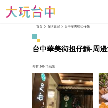
跳
到
主
要
內
:::
首頁
食購旅宿
台中華美街担仔麵
容
區
塊
台中華美街担仔麵-周
共有 269 項結果