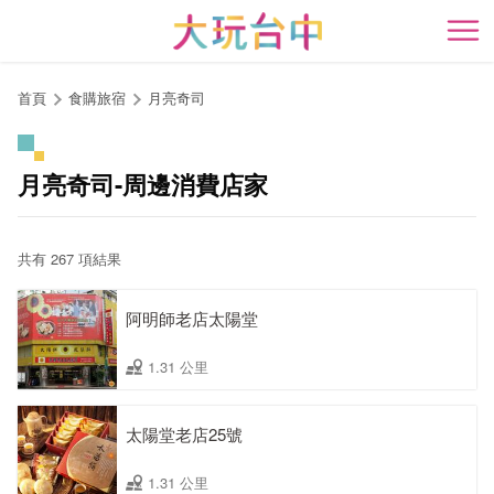
跳
到
開
主
要
首頁
食購旅宿
月亮奇司
內
容
區
月亮奇司-周邊消費店家
塊
共有 267 項結果
阿明師老店太陽堂
1.31 公里
太陽堂老店25號
1.31 公里