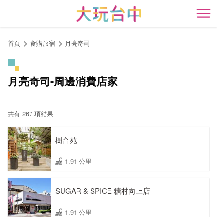
跳
到
開
主
要
首頁
食購旅宿
月亮奇司
內
容
區
月亮奇司-周邊消費店家
塊
共有 267 項結果
樹合苑
1.91 公里
SUGAR & SPICE 糖村向上店
1.91 公里