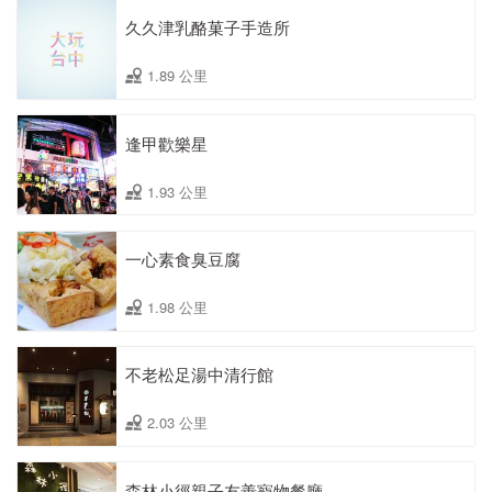
久久津乳酪菓子手造所
1.89 公里
逢甲歡樂星
1.93 公里
一心素食臭豆腐
1.98 公里
不老松足湯中清行館
2.03 公里
森林小徑親子友善寵物餐廳