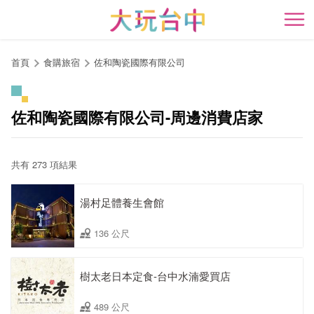
跳
到
開
主
要
首頁
食購旅宿
佐和陶瓷國際有限公司
內
容
區
佐和陶瓷國際有限公司-周邊消費店家
塊
共有 273 項結果
湯村足體養生會館
136 公尺
樹太老日本定食-台中水湳愛買店
489 公尺