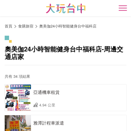
跳
到
開
主
要
首頁
食購旅宿
奧美伽24小時智能健身台中福科店
內
容
區
奧美伽24小時智能健身台中福科店-周邊交
塊
通店家
共有 34 項結果
亞通機車租賃
4.94 公里
雅潭計程車派遣