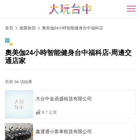
跳
到
開
主
要
首頁
食購旅宿
奧美伽24小時智能健身台中福科店
內
容
區
奧美伽24小時智能健身台中福科店-周邊交
塊
通店家
共有 34 項結果
大台中金鼎盛租賃有限公司
8.7 公里
鑫運通小客車租賃有限公司