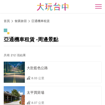
跳
到
開
主
要
首頁
食購旅宿
亞通機車租賃
內
容
區
亞通機車租賃 -周邊景點
塊
共有 212 項結果
大肚藍色公路
8.03 公里
太平買菸場
8.07 公里