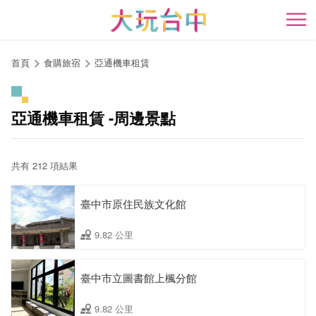
跳
到
開
主
要
首頁
食購旅宿
亞通機車租賃
內
容
區
亞通機車租賃 -周邊景點
塊
共有 212 項結果
臺中市原住民族文化館
9.82 公里
臺中市立圖書館上楓分館
9.82 公里