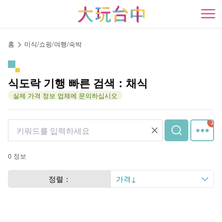
앵
커
開
로
이
홈
미식/쇼핑/여행/숙박
동
식도락 기행 빠른 검색：채식
실제 가격 정보 업체에 문의하십시오
0 정보
정렬：
가격↓