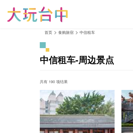
跳
到
主
要
内
:::
首页
食购旅宿
中信租车
容
区
块
中信租车-周边景点
共有 190 项结果