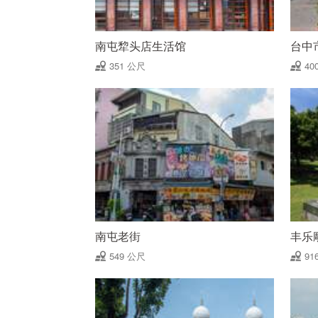
南屯犂头店生活馆
台中
351 公尺
40
南屯老街
丰乐
549 公尺
91