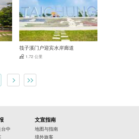
筏子溪门户迎宾水岸廊道
1.72 公里
报
文宣指南
往台中
地图与指南
车
境外旅客