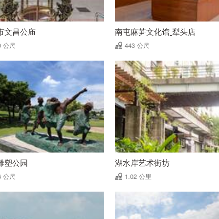
市文昌公庙
南屯麻芛文化馆ˍ犁头店
0 公尺
443 公尺
雕塑公园
湖水岸艺术街坊
6 公尺
1.02 公里