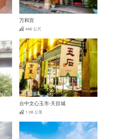
万和宫
446 公尺
台中文心玉市-天目城
1.08 公里