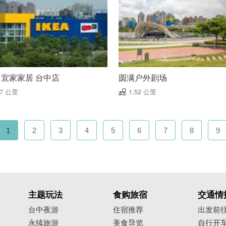
A 宜家家居 台中店
圆满户外剧场
47 公里
1.52 公里
1
2
3
4
5
6
7
8
9
主题玩法
食购旅宿
交通情
台中夜游
住宿推荐
出发前
永续旅游
美食导览
自行开