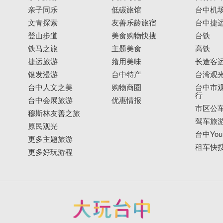
亲子同乐
低碳旅馆
台中机
文青探索
友善乐龄旅宿
台中捷
登山步道
美食购物快搜
台铁
铁马之旅
主题美食
高铁
捷运旅游
飨用美味
长途客
银发漫游
台中特产
台湾观
台中人文之美
购物商圈
台中市观
行
台中会展旅游
优惠情报
市区公
穆斯林友善之旅
驾车旅
原民观光
台中YouB
更多主题旅游
租车快
更多好玩游程