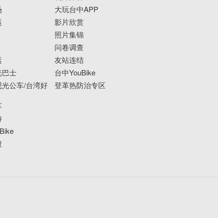
场
大玩台中APP
运
影片欣赏
照片集锦
问卷调查
运
友站连结
光巴士
台中YouBike
光公车/台湾好
登革热防治专区
车
游
ike
搜