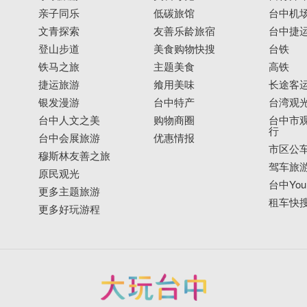
亲子同乐
低碳旅馆
台中机
文青探索
友善乐龄旅宿
台中捷
登山步道
美食购物快搜
台铁
铁马之旅
主题美食
高铁
捷运旅游
飨用美味
长途客
银发漫游
台中特产
台湾观
台中人文之美
购物商圈
台中市观
行
台中会展旅游
优惠情报
市区公
穆斯林友善之旅
驾车旅
原民观光
台中YouB
更多主题旅游
租车快
更多好玩游程