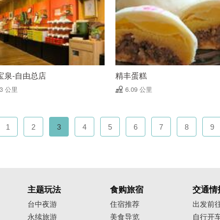
宝泉-自由总店
精丰蛋糕
03 公里
6.09 公里
1
2
3
4
5
6
7
8
9
主题玩法
食购旅宿
交通情
台中夜游
住宿推荐
出发前
永续旅游
美食导览
自行开