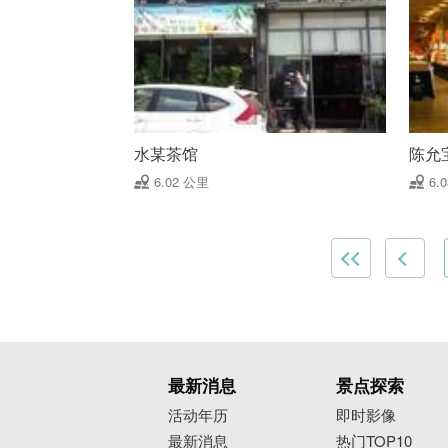
水某茶馆
陈允
6.02 公里
6.
最新消息
景点探索
活动年历
即时影像
最新消息
热门TOP10