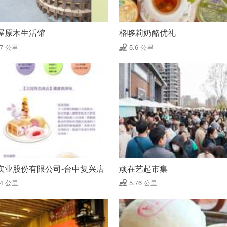
屋原木生活馆
格哆莉奶酪优礼
57 公里
5.6 公里
实业股份有限公司-台中复兴店
顽在艺起市集
74 公里
5.76 公里