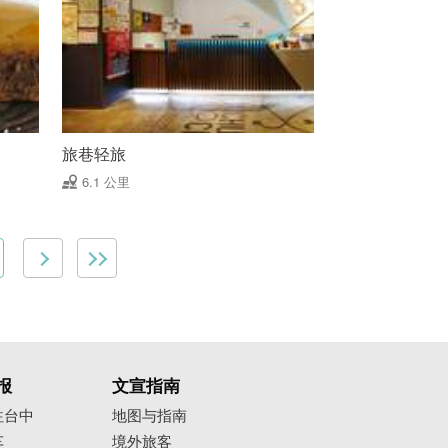
旅巷轻旅
6.1 公里
报
文宣指南
往台中
地图与指南
车
境外旅客