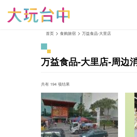
跳
到
主
要
内
:::
首页
食购旅宿
万益食品-大里店
容
区
块
万益食品-大里店-周边
共有 194 项结果