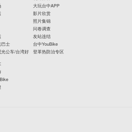
场
大玩台中APP
运
影片欣赏
照片集锦
问卷调查
运
友站连结
光巴士
台中YouBike
光公车/台湾好
登革热防治专区
车
游
ike
搜