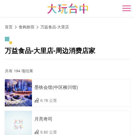
跳
到
开
主
要
首页
食购旅宿
万益食品-大里店
内
容
区
万益食品-大里店-周边消费店家
块
共有 194 项结果
墨铁会馆(中区柳川馆)
6.78 公里
月亮奇司
6.82 公里