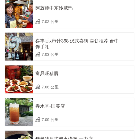
阿蒝师中东沙威玛
7.02 公里
喜丰香x审计368 汉式喜饼 喜饼推荐 台中
伴手礼
7.03 公里
富鼎旺猪脚
7.06 公里
春水堂-国美店
7.09 公里
烤状猿日式炭火烧肉-一中店