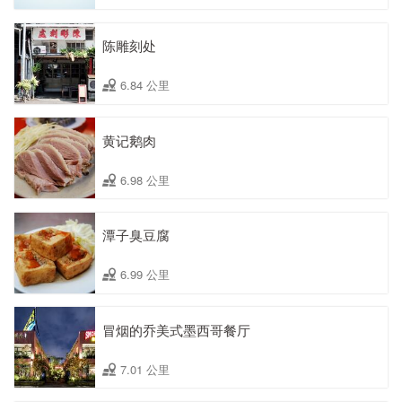
陈雕刻处
6.84 公里
黄记鹅肉
6.98 公里
潭子臭豆腐
6.99 公里
冒烟的乔美式墨西哥餐厅
7.01 公里