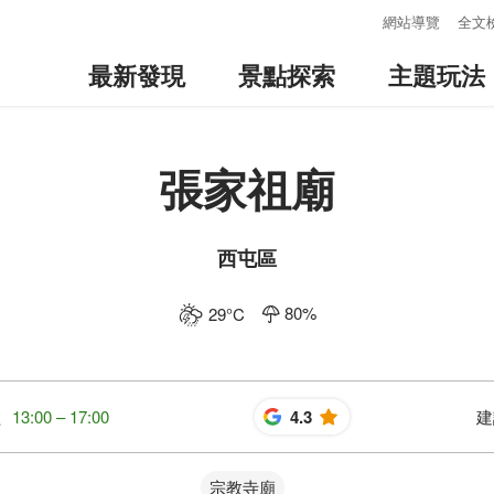
:::
網站導覽
全文
最新發現
景點探索
主題玩法
張家祖廟
西屯區
80
%
29
°C
13:00 – 17:00
4.3
建
星
宗教寺廟