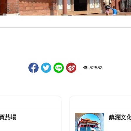
52553
人氣
買菸場
鎮瀾文