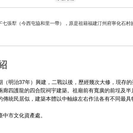
下七張犁（今西屯協和里一帶），原是祖籍福建汀州府寧化石村
紹
期（明治37年）興建，二戰以後，歷經幾次大修，現存的
兩廊四護龍的四合院祠宇建築。祖廟前有寬廣的前埕及半
的傳統民居似，建築本體以中軸線左右作法各有不同最具
臺中市文化資產處。