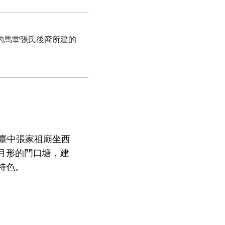
的馬堂張氏後裔所建的
臺中張家祖廟坐西
月形的門口塘，建
特色。