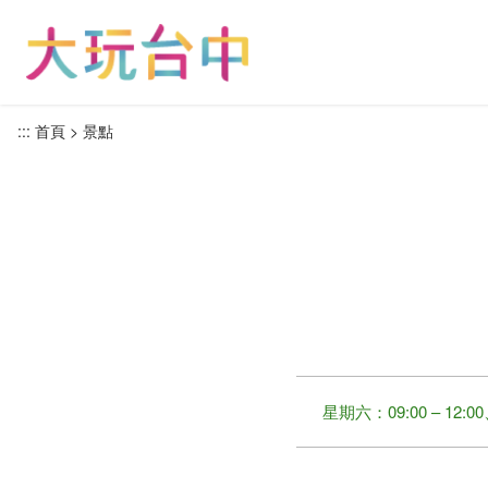
跳
到
主
要
內
:::
首頁
景點
容
區
塊
星期六：09:00 – 12:00、