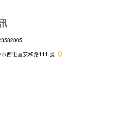
訊
23582805
市西屯區安和路111 號