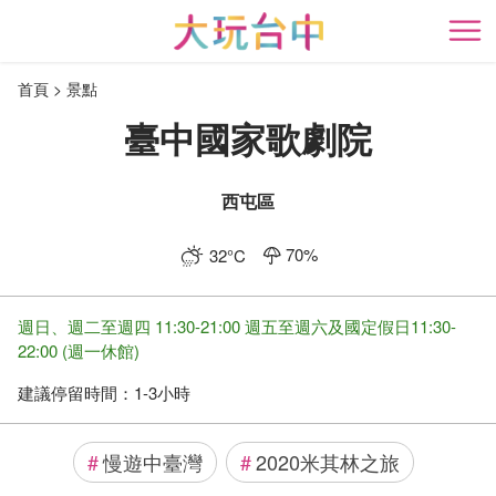
跳
到
開
主
首頁
景點
要
內
臺中國家歌劇院
容
區
塊
西屯區
70
%
32
°C
週日、週二至週四 11:30-21:00 週五至週六及國定假日11:30-
22:00 (週一休館)
建議停留時間：
1-3小時
#
慢遊中臺灣
#
2020米其林之旅