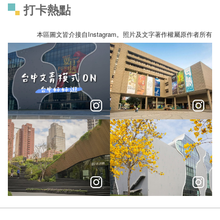
打卡熱點
本區圖文皆介接自Instagram。照片及文字著作權屬原作者所有
台中文青散策，一天剛剛好 (◕‿◕✿)！
元旦限定行程輕鬆騎Ubike玩
在城市裡讀懂建築語言 台中6座不能錯過的建築作品
春意盎然黃花風鈴木盛開，走進