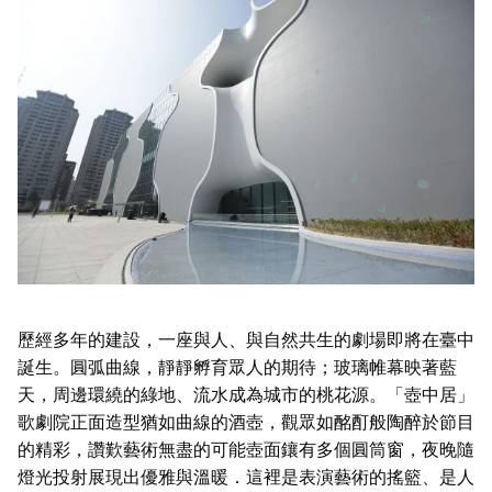
歷經多年的建設，一座與人、與自然共生的劇場即將在臺中
誕生。圓弧曲線，靜靜孵育眾人的期待；玻璃帷幕映著藍
天，周邊環繞的綠地、流水成為城市的桃花源。「壺中居」
歌劇院正面造型猶如曲線的酒壺，觀眾如酩酊般陶醉於節目
的精彩，讚歎藝術無盡的可能壺面鑲有多個圓筒窗，夜晚隨
燈光投射展現出優雅與溫暖．這裡是表演藝術的搖籃、是人