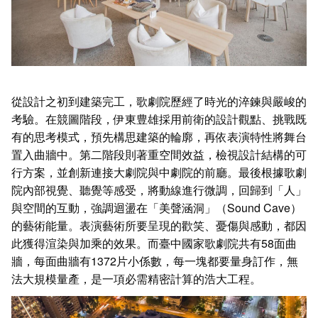
從設計之初到建築完工，歌劇院歷經了時光的淬鍊與嚴峻的
考驗。在競圖階段，伊東豊雄採用前衛的設計觀點、挑戰既
有的思考模式，預先構思建築的輪廓，再依表演特性將舞台
置入曲牆中。第二階段則著重空間效益，檢視設計結構的可
行方案，並創新連接大劇院與中劇院的前廳。最後根據歌劇
院內部視覺、聽覺等感受，將動線進行微調，回歸到「人」
與空間的互動，強調迴盪在「美聲涵洞」（Sound Cave）
的藝術能量。表演藝術所要呈現的歡笑、憂傷與感動，都因
此獲得渲染與加乘的效果。而臺中國家歌劇院共有58面曲
牆，每面曲牆有1372片小係數，每一塊都要量身訂作，無
法大規模量產，是一項必需精密計算的浩大工程。