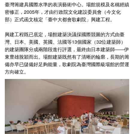
臺灣籌建具國際水準的表演藝術中心。場館規模及名稱經縝
密修正，2005年，才由行政院文化建設委員會（今文化
部）正式函文核定「臺中大都會歌劇院」興建工程。
興建工程既已底定，場館建築決議採國際競圖的方式由臺
灣、日本、美國、英國、法國等13個國家（32位建築師）
的建築團隊分成兩階段進行評選，最終由日本建築師——伊
東豊雄脫穎而出。場館建築既然有了清晰的輪廓，長期的籌
備亦早已儲備好足夠能量，歌劇院為臺灣國際級場館的營運
方向確立。