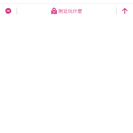
附近玩什麼
台中旅遊網 FB Chat
更新日期：2026-08-08
今日瀏覽：22856
總訪客數：258979215
臺中市政府觀光旅遊局
420018臺中市豐原區陽明街36號5樓
電話 04-2228-9111
網站導覽
隱私權
資訊安全
版權宣告
交換連結
連絡我們