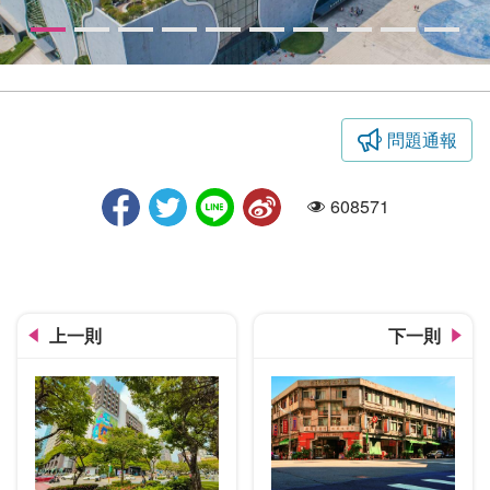
問題通報
歌劇院日景空拍
608571
人氣
上一則
下一則