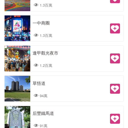
1.3百萬
一中商圈
1.3百萬
逢甲觀光夜市
1.2百萬
草悟道
94萬
后豐鐵馬道
91萬