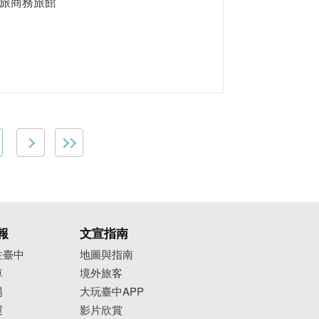
旅商務旅館
報
文宣指南
往臺中
地圖與指南
車
境外旅客
場
大玩臺中APP
運
影片欣賞