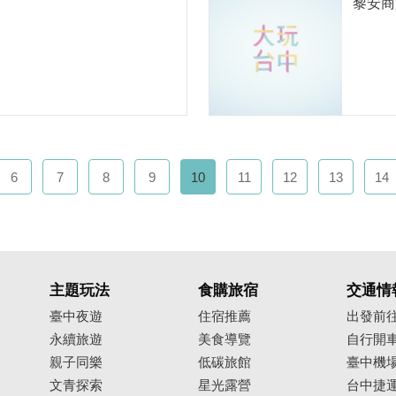
黎安商
6
7
8
9
10
11
12
13
14
主題玩法
食購旅宿
交通情
臺中夜遊
住宿推薦
出發前
永續旅遊
美食導覽
自行開
親子同樂
低碳旅館
臺中機
文青探索
星光露營
台中捷