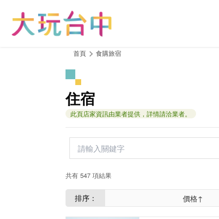
跳
到
主
要
內
:::
首頁
食購旅宿
容
區
塊
住宿
此頁店家資訊由業者提供，詳情請洽業者。
共有 547 項結果
排序：
價格↑