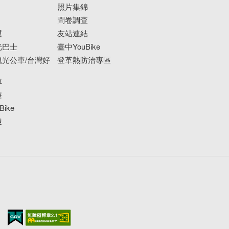
照片集錦
問卷調查
運
友站連結
光巴士
臺中YouBike
光公車/台灣好
登革熱防治專區
車
遊
ike
搜