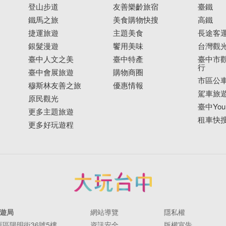
登山步道
友善樂齡旅宿
臺鐵
鐵馬之旅
美食購物快搜
高鐵
捷運旅遊
主題美食
長途客
銀髮漫遊
饗用美味
台灣觀
臺中人文之美
臺中特產
臺中市觀
行
臺中會展旅遊
購物商圈
市區公
穆斯林友善之旅
優惠情報
駕車旅
原民觀光
臺中YouB
更多主題旅遊
租車快
更多好玩遊程
遊局
網站導覽
隱私權
豐原區陽明街36號5樓
資訊安全
版權宣告