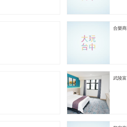
合樂商
武陵富