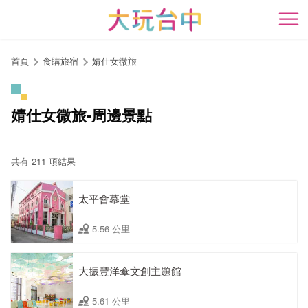
跳
到
開
主
要
首頁
食購旅宿
婧仕女微旅
內
容
區
婧仕女微旅-周邊景點
塊
共有 211 項結果
太平會幕堂
5.56 公里
大振豐洋傘文創主題館
5.61 公里