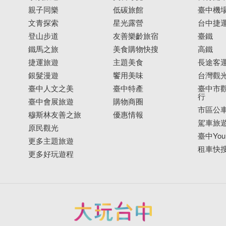
親子同樂
低碳旅館
臺中機
文青探索
星光露營
台中捷
登山步道
友善樂齡旅宿
臺鐵
鐵馬之旅
美食購物快搜
高鐵
捷運旅遊
主題美食
長途客
銀髮漫遊
饗用美味
台灣觀
臺中人文之美
臺中特產
臺中市觀
行
臺中會展旅遊
購物商圈
市區公
穆斯林友善之旅
優惠情報
駕車旅
原民觀光
臺中YouB
更多主題旅遊
租車快
更多好玩遊程