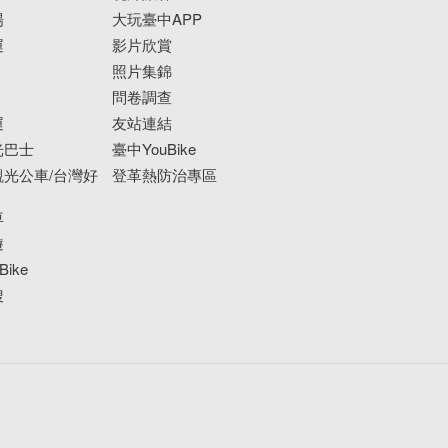
場
大玩臺中APP
運
影片欣賞
照片集錦
問卷調查
運
友站連結
光巴士
臺中YouBike
光公車/台灣好
登革熱防治專區
車
遊
ike
搜