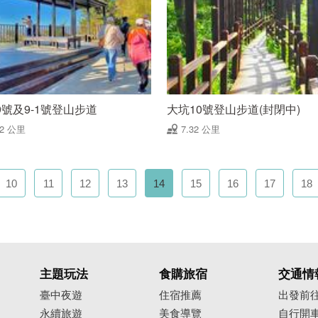
9號及9-1號登山步道
大坑10號登山步道(封閉中)
32 公里
7.32 公里
10
11
12
13
14
15
16
17
18
主題玩法
食購旅宿
交通情
臺中夜遊
住宿推薦
出發前
永續旅遊
美食導覽
自行開