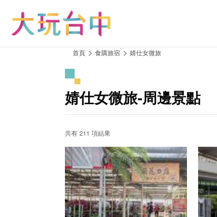
跳
到
主
要
內
:::
首頁
食購旅宿
婧仕女微旅
容
區
塊
婧仕女微旅-周邊景點
共有 211 項結果