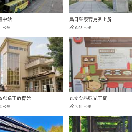
臺中站
烏日警察官吏派出所
91 公里
6.93 公里
監獄矯正教育館
丸文食品觀光工廠
13 公里
7.19 公里