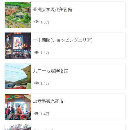
亜洲大学現代美術館
1.5万
一中商圈(ショッピングエリア)
1.4万
九二一地震博物館
1.4万
忠孝路観光夜市
1.4万