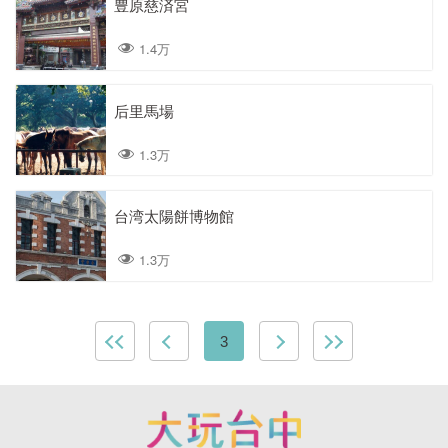
豊原慈済宮
1.4万
后里馬場
1.3万
台湾太陽餅博物館
1.3万
3