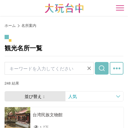
ア
ン
開
カ
ー
ホーム
名所案内
ポ
イ
ン
観光名所一覧
ト
に
移
動
す
248 結果
る
並び替え：
人気
台湾民族文物館
1.7万