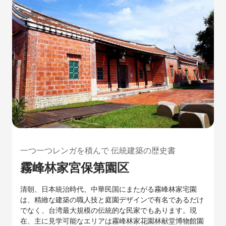
一つ一つレンガを積んで 伝統建築の歴史書
霧峰林家宮保第園区
清朝、日本統治時代、中華民国にまたがる霧峰林家宅園
は、精緻な建築の職人技と庭園デザインで有名であるだけ
でなく、台湾最大規模の伝統的な民家でもあります。現
在、主に見学可能なエリアは霧峰林家花園林献堂博物館園