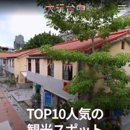
ア
ン
開
カ
ー
ポ
イ
ン
ト
に
移
動
す
る
TOP 10熱門景點