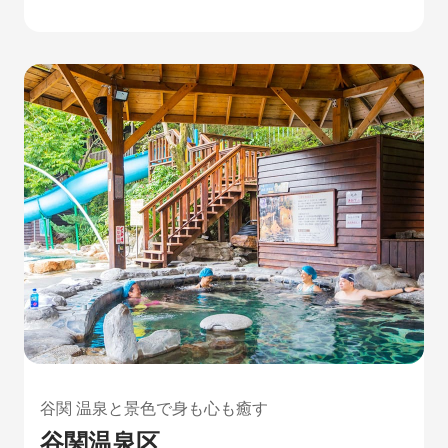
谷関 温泉と景色で身も心も癒す
谷関温泉区