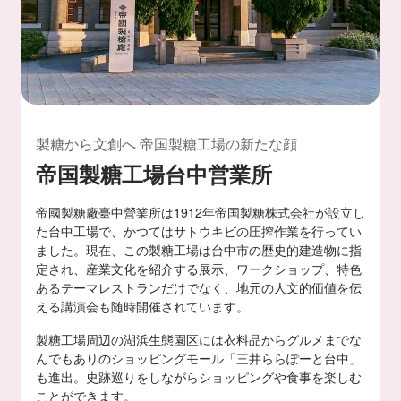
製糖から文創へ 帝国製糖工場の新たな顔
帝国製糖工場台中営業所
帝國製糖廠臺中營業所は1912年帝国製糖株式会社が設立し
た台中工場で、かつてはサトウキビの圧搾作業を行ってい
ました。現在、この製糖工場は台中市の歴史的建造物に指
定され、産業文化を紹介する展示、ワークショップ、特色
あるテーマレストランだけでなく、地元の人文的価値を伝
える講演会も随時開催されています。
製糖工場周辺の湖浜生態園区には衣料品からグルメまでな
んでもありのショッピングモール「三井ららぽーと台中」
も進出。史跡巡りをしながらショッピングや食事を楽しむ
ことができます。