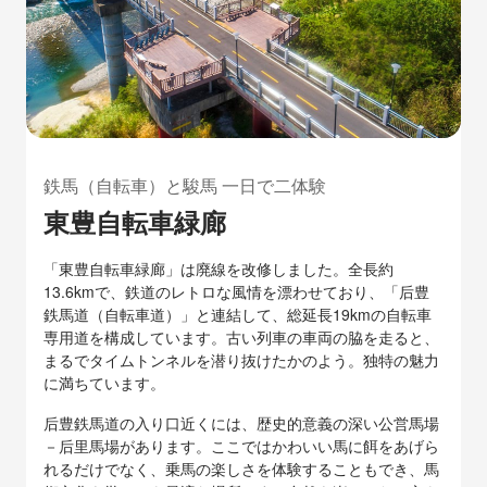
鉄馬（自転車）と駿馬 一日で二体験
東豊自転車緑廊
「東豊自転車緑廊」は廃線を改修しました。全長約
13.6kmで、鉄道のレトロな風情を漂わせており、「后豊
鉄馬道（自転車道）」と連結して、総延長19kmの自転車
専用道を構成しています。古い列車の車両の脇を走ると、
まるでタイムトンネルを潜り抜けたかのよう。独特の魅力
に満ちています。
后豊鉄馬道の入り口近くには、歴史的意義の深い公営馬場
－后里馬場があります。ここではかわいい馬に餌をあげら
れるだけでなく、乗馬の楽しさを体験することもでき、馬