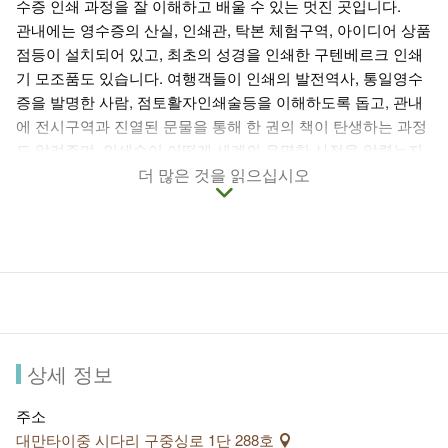
수증 인쇄 과정을 잘 이해하고 배울 수 있는 멋진 곳입니다.
관내에는 영수증의 산실, 인쇄관, 탁본 체험구역, 아이디어 상품
점등이 설치되어 있고, 최초의 성경을 인쇄한 구텐베르크 인쇄
기 모조품도 있습니다. 여행객들이 인쇄의 발전역사, 통일영수
증을 발명한 사람, 점토활자인쇄술등을 이해하도록 돕고, 관내
에 전시구역과 진열된 문물을 통해 한 권의 책이 탄생하는 과정
도 알려주며, 인쇄술이 어떻게 세계의 유명한 사적을 알렸는지
알 수 있습니다.
더 많은 것을 읽으십시오
이 외에도, 타이완 인쇄 탐사관은 인쇄체험을 할 수 있어 온 가
족이 함께 체험활동을 하기에 적합한 곳입니다. 핸드메이드 책,
수지판화, 시계등을 선택, 제작하여 자기만의 기념품을 소장할
수 있습니다. 참관을 원하거나, 체험수업을 하고자 하시면, 반드
시 인터넷 예약 등록을 하셔야 하며, 영수증의 산실은 휴일엔 생
산하지 않기 때문에 휴일에는 기계설비만 참관가능합니다.
상세 정보
주소
대만타이중 시다리 구중싱로 1단 288호