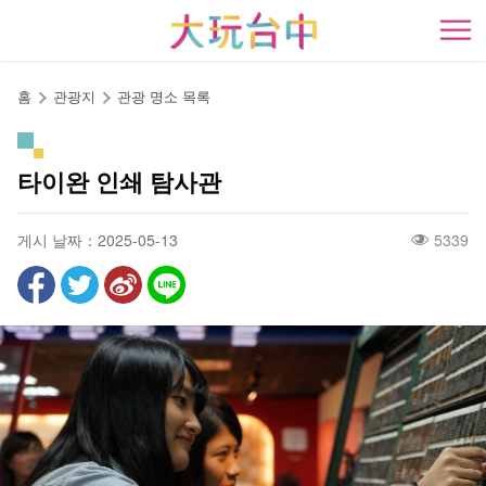
앵
커
開
로
이
홈
관광지
관광 명소 목록
동
타이완 인쇄 탐사관
게시 날짜：2025-05-13
5339