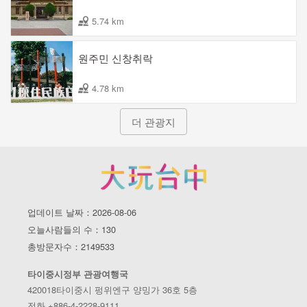
5.74 km
원주민 신창취락
4.78 km
더 관광지
업데이트 날짜：2026-08-06
오늘사람들의 수：130
총방문자수：2149533
타이중시정부 관광여행국
420018타이중시 펑위엔구 양밍가 36호 5층
전화 +886-4-2228-9111