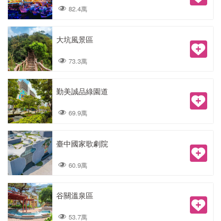
82.4萬
大坑風景區
73.3萬
勤美誠品綠園道
69.9萬
臺中國家歌劇院
60.9萬
谷關溫泉區
53.7萬