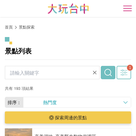
跳
到
開
主
要
首頁
景點探索
內
容
區
景點列表
塊
共有 193 項結果
排序：
熱門度
探索周邊的景點