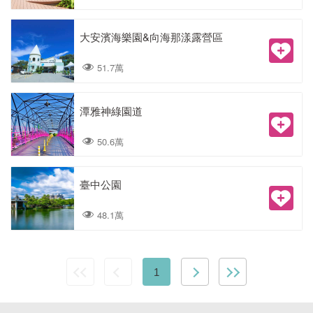
大安濱海樂園&向海那漾露營區
51.7萬
潭雅神綠園道
50.6萬
臺中公園
48.1萬
1