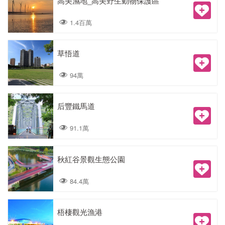
高美濕地_高美野生動物保護區
1.4百萬
草悟道
94萬
后豐鐵馬道
91.1萬
秋紅谷景觀生態公園
84.4萬
梧棲觀光漁港