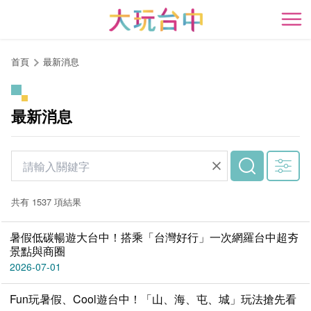
跳
到
開
主
要
首頁
最新消息
內
容
區
最新消息
塊
共有 1537 項結果
暑假低碳暢遊大台中！搭乘「台灣好行」一次網羅台中超夯
景點與商圈
2026-07-01
Fun玩暑假、Cool遊台中！「山、海、屯、城」玩法搶先看