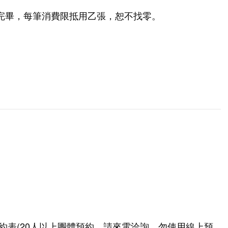
完畢，每筆消費限抵用乙張，恕不找零。
約表(20人以上團體預約，請來電洽詢，勿使用線上預