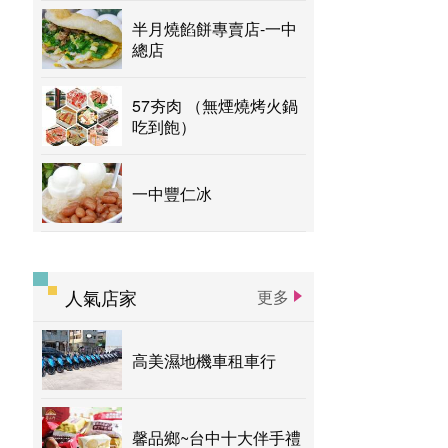
半月燒餡餅專賣店-一中
總店
57夯肉 （無煙燒烤火鍋
吃到飽）
一中豐仁冰
人氣店家
更多
高美濕地機車租車行
馨品鄉~台中十大伴手禮