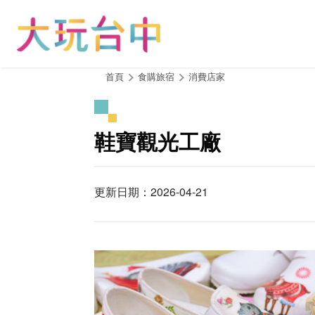
跳
到
主
要
內
:::
首頁
食購旅宿
消費店家
容
區
塊
鞋寶觀光工廠
更新日期：2026-04-21