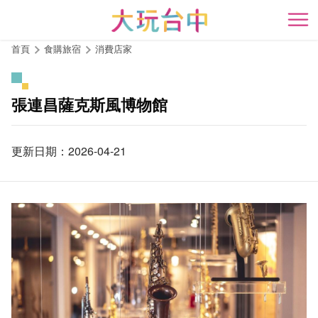
跳
到
開
主
首頁
食購旅宿
消費店家
要
內
容
張連昌薩克斯風博物館
區
塊
更新日期：2026-04-21