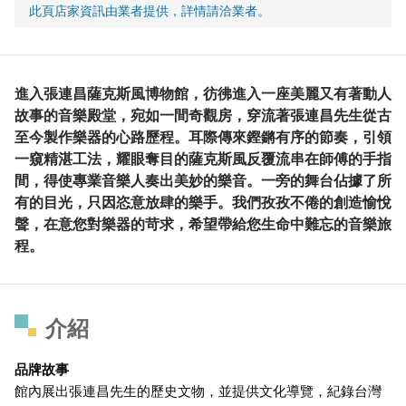
此頁店家資訊由業者提供，詳情請洽業者。
進入張連昌薩克斯風博物館，彷彿進入一座美麗又有著動人
故事的音樂殿堂，宛如一間奇觀房，穿流著張連昌先生從古
至今製作樂器的心路歷程。耳際傳來鏗鏘有序的節奏，引領
一窺精湛工法，耀眼奪目的薩克斯風反覆流串在師傅的手指
間，得使專業音樂人奏出美妙的樂音。一旁的舞台佔據了所
有的目光，只因恣意放肆的樂手。我們孜孜不倦的創造愉悅
聲，在意您對樂器的苛求，希望帶給您生命中難忘的音樂旅
程。
介紹
品牌故事
館內展出張連昌先生的歷史文物，並提供文化導覽，紀錄台灣