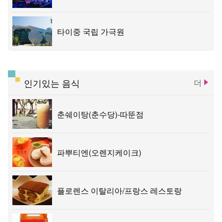
타이중 국립 가극원
인기있는 음식
더
춘쉐이탕(춘수당)-따뚠점
파뿌티엔(오렌지케이크)
플로렌스 이탈리아/프랑스 레스토랑