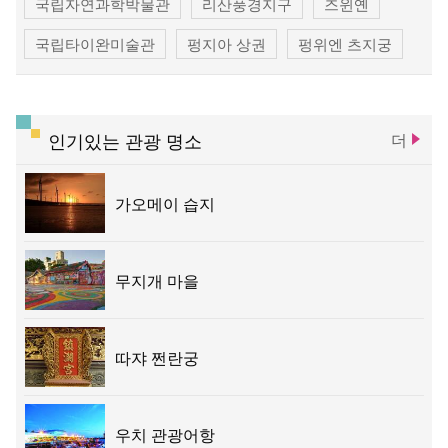
국립자연과학박물관
리산풍경지구
즈윈옌
국립타이완미술관
펑지아 상권
펑위엔 츠지궁
청공 기차역
똥하이 목장
우치 관광 항구
따쟈 전쩐란궁
따쉬에산 삼림유원지
인기있는 관광 명소
더
타이중 문화 창조창의 산업단지
타이중 문학공원
가오메이 습지
루스이 예배당
무지개 마을
따쟈 쩐란궁
우치 관광어항