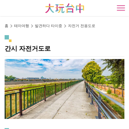
앵
커
開
로
이
홈
테마여행
발견하다 타이중
자전거 전용도로
동
간시 자전거도로