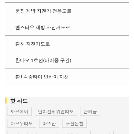
룽징 제방 자전거 전용도로
볜즈터우 제방 자전거도로
환허 자전거도로
환다오 1호선(타이중 구간)
환1-4 중타이 빈하이 지선
핫 워드
까오메이
탄야션뤼위엔따오
완허궁
차오우따오
따뚜산
구꽌온천