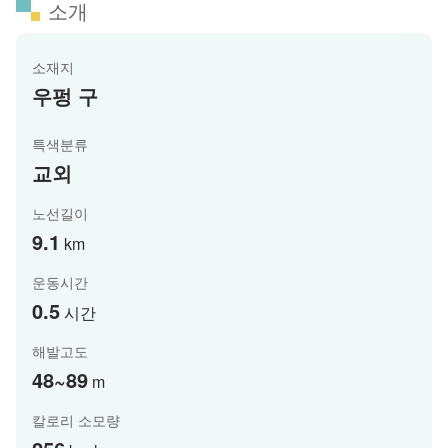
소개
소재지
우펑 구
특색분류
교외
노선길이
9.1
km
운동시간
0.5
시간
해발고도
48~89
m
칼로리 소모량