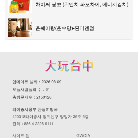
차이써 닝뽀 (위엔치 파오차이, 에너지김치)
춘쉐이탕(춘수당)-찐디엔점
업데이트 날짜：2026-08-09
오늘사람들의 수：61
총방문자수：2150126
타이중시정부 관광여행국
420018타이중시 펑위엔구 양밍가 36호 5층
전화 +886-4-2228-9111
사이트 맵
GWOIA