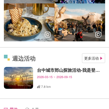
＼城市在雙輪之間 揪團騎進台中日常風景／
＼最有節慶氛圍的聖誕森林！沉
臺中美食也很國際化！市民廣場周邊異國美食指南
融合公園綠意、娛樂商業的大人
週边活动
更多活动
台中城市郊山探旅活动-我是登山王
2026-03-15
~
2026-09-15
7.8 km