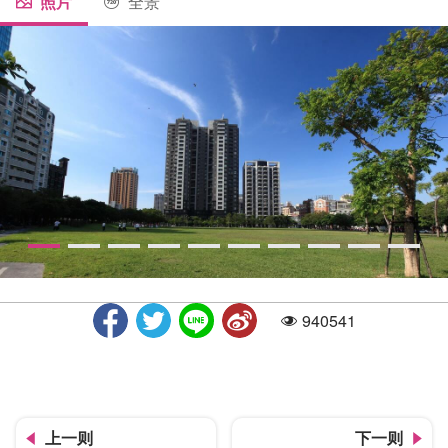
照片
全景
940541
人气
草悟道夏日风景
上一则
下一则