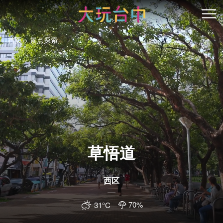
跳
到
开
主
首页
景点探索
要
内
容
区
块
草悟道
西区
70
%
31
°C