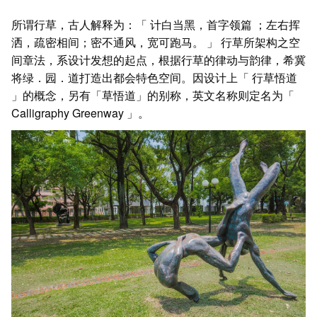
所谓行草，古人解释为：「 计白当黑，首字领篇 ；左右挥
洒，疏密相间；密不通风，宽可跑马。 」 行草所架构之空
间章法，系设计发想的起点，根据行草的律动与韵律，希冀
将绿．园．道打造出都会特色空间。因设计上「 行草悟道
」的概念，另有「草悟道」的别称，英文名称则定名为「
Calligraphy Greenway 」。