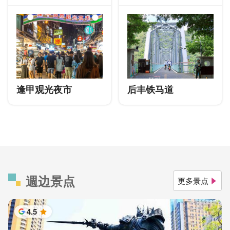
逢甲观光夜市
后丰铁马道
週边景点
更多景点
4.5
星