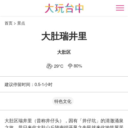
跳
到
开
主
首页
景点
要
内
大肚瑞井里
容
区
块
大肚区
80
%
29
°C
建议停留时间：
0.5-1小时
特色文化
大肚区瑞井里（昔称井仔头），因有「井仔坑」的清澈涌泉
之故，昔日来此大肚山丘陵南端开垦之先民就来此地筑屋居