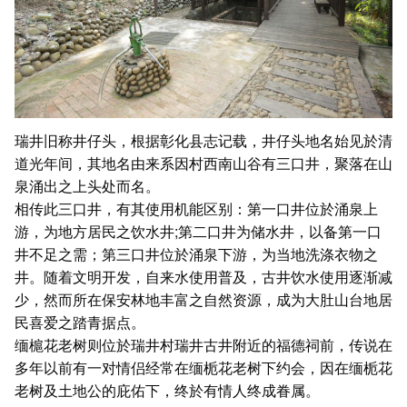
瑞井旧称井仔头，根据彰化县志记载，井仔头地名始见於清
道光年间，其地名由来系因村西南山谷有三口井，聚落在山
泉涌出之上头处而名。
相传此三口井，有其使用机能区别：第一口井位於涌泉上
游，为地方居民之饮水井;第二口井为储水井，以备第一口
井不足之需；第三口井位於涌泉下游，为当地洗涤衣物之
井。随着文明开发，自来水使用普及，古井饮水使用逐渐减
少，然而所在保安林地丰富之自然资源，成为大肚山台地居
民喜爱之踏青据点。
缅槴花老树则位於瑞井村瑞井古井附近的福德祠前，传说在
多年以前有一对情侣经常在缅栀花老树下约会，因在缅栀花
老树及土地公的庇佑下，终於有情人终成眷属。