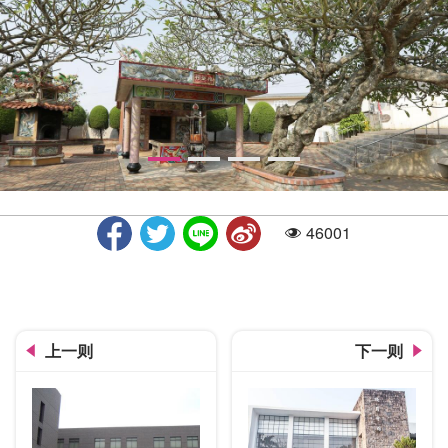
46001
人气
大肚瑞井村
上一则
下一则