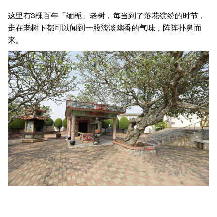
这里有3棵百年
「缅栀」
老树，每当到了落花缤纷的时节，
走在老树下都可以闻到一股淡淡幽香的气味，阵阵扑鼻而
来。