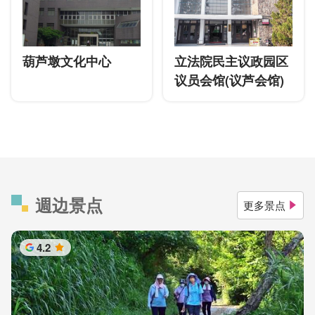
葫芦墩文化中心
立法院民主议政园区
议员会馆(议芦会馆)
週边景点
更多景点
4.2
星